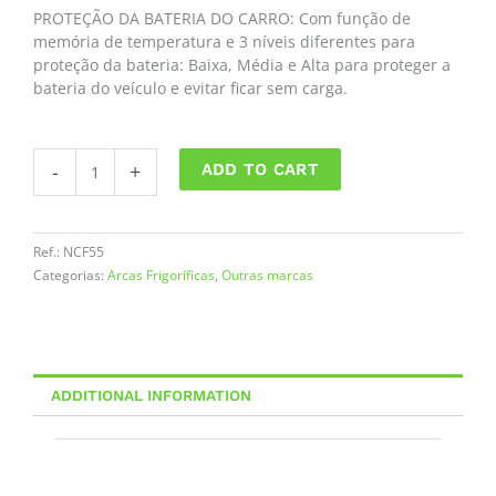
PROTEÇÃO DA BATERIA DO CARRO: Com função de
memória de temperatura e 3 níveis diferentes para
proteção da bateria: Baixa, Média e Alta para proteger a
bateria do veículo e evitar ficar sem carga.
Arca
-
+
ADD TO CART
Frigorífica
Alpicool
50L
quantity
Ref.:
NCF55
Categorias:
Arcas Frigoríficas
,
Outras marcas
ADDITIONAL INFORMATION