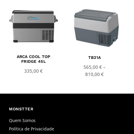
Price
range:
565,00 €
through
810,00 €
ARCA COOL TOP
TB31A
FRIDGE 45L
565,00
€
–
335,00
€
810,00
€
MONSTTER
Quem Somos
Política de Privacidade