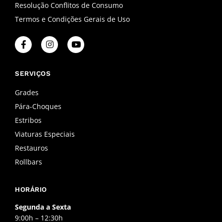
Resolução Conflitos de Consumo
Termos e Condições Gerais de Uso
F
I
Y
a
n
o
c
s
u
e
t
t
b
a
u
SERVIÇOS
o
g
b
o
r
e
Grades
k
a
Pára-Choques
-
m
f
Estribos
Viaturas Especiais
Restauros
Rollbars
HORÁRIO
Segunda a Sexta
9:00h – 12:30h