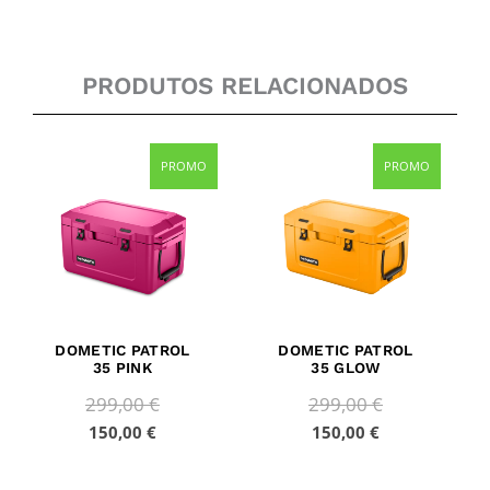
PRODUTOS RELACIONADOS
Current
Original
Current
Original
PROMO
PROMO
price
price
price
price
is:
was:
is:
was:
150,00 €.
299,00 €.
150,00 €.
299,00 €.
DOMETIC PATROL
DOMETIC PATROL
35 PINK
35 GLOW
299,00
€
299,00
€
150,00
€
150,00
€