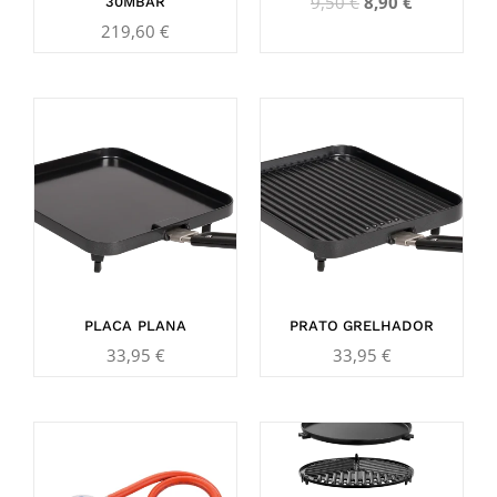
9,50
€
8,90
€
30MBAR
219,60
€
PLACA PLANA
PRATO GRELHADOR
33,95
€
33,95
€