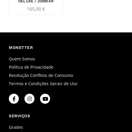
DELUXE / 30MBAR
165,00
€
MONSTTER
Quem Somos
Política de Privacidade
Resolução Conflitos de Consumo
Termos e Condições Gerais de Uso
F
I
Y
a
n
o
c
s
u
e
t
t
b
a
u
SERVIÇOS
o
g
b
o
r
e
Grades
k
a