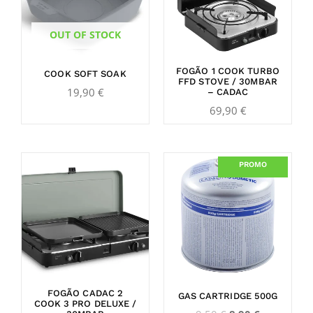
OUT OF STOCK
FOGÃO 1 COOK TURBO
COOK SOFT SOAK
FFD STOVE / 30MBAR
19,90
€
– CADAC
69,90
€
Original
Current
PROMO
price
price
was:
is:
9,50 €.
8,90 €.
FOGÃO CADAC 2
GAS CARTRIDGE 500G
COOK 3 PRO DELUXE /