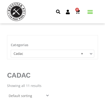
Skip
to
0
CART
content
Categorias
Cadac
×
CADAC
Showing all 11 results