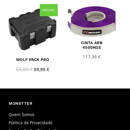
Original
Current
PROMO
price
price
was:
is:
65,00 €.
59,95 €.
CINTA ARB
4500KGS
117,36
€
WOLF PACK PRO
65,00
€
59,95
€
MONSTTER
Quem Somos
Política de Privacidade