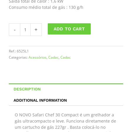
Saída total de calor : 1,6 kW
Consumo médio total de gás : 130 g/h
SAFARI
-
+
ADD TO CART
CHEF
30
COMPACTO
quantity
Ref.:
6525L1
Categorias:
Acessórios
,
Cadac
,
Cadac
DESCRIPTION
ADDITIONAL INFORMATION
O NOVO Safari Chef 30 Compact é um grelhador a
gás ultracompacto e leve. Funciona diretamente de
um cartucho de gás 227gr . Basta colocá-lo no