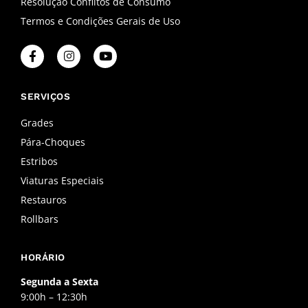
Resolução Conflitos de Consumo
Termos e Condições Gerais de Uso
F
I
Y
a
n
o
c
s
u
e
t
t
b
a
u
SERVIÇOS
o
g
b
o
r
e
Grades
k
a
Pára-Choques
-
m
f
Estribos
Viaturas Especiais
Restauros
Rollbars
HORÁRIO
Segunda a Sexta
9:00h – 12:30h