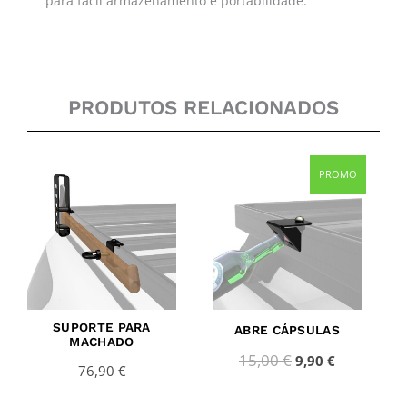
para fácil armazenamento e portabilidade.
PRODUTOS RELACIONADOS
Original
Current
PROMO
price
price
was:
is:
15,00 €.
9,90 €.
SUPORTE PARA
ABRE CÁPSULAS
MACHADO
15,00
€
9,90
€
76,90
€