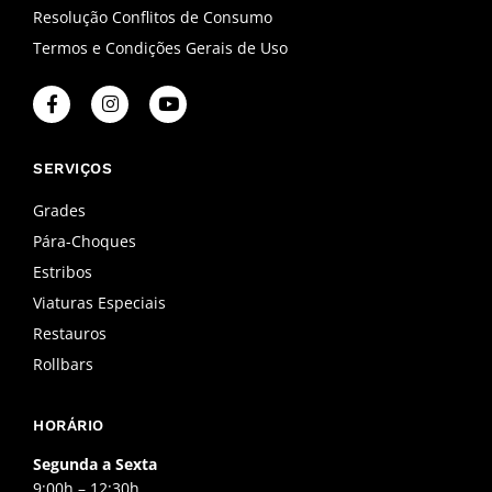
Resolução Conflitos de Consumo
Termos e Condições Gerais de Uso
F
I
Y
a
n
o
c
s
u
e
t
t
b
a
u
SERVIÇOS
o
g
b
o
r
e
Grades
k
a
Pára-Choques
-
m
f
Estribos
Viaturas Especiais
Restauros
Rollbars
HORÁRIO
Segunda a Sexta
9:00h – 12:30h