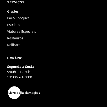
b
a
u
SERVIÇOS
o
g
b
o
r
e
Grades
k
a
Pára-Choques
-
m
f
Estribos
Viaturas Especiais
Restauros
Rollbars
HORÁRIO
Segunda a Sexta
9:00h – 12:30h
13:30h – 18:00h