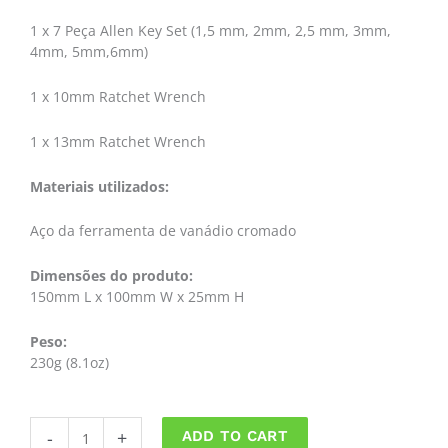
1 x 7 Peça Allen Key Set (1,5 mm, 2mm, 2,5 mm, 3mm,
4mm, 5mm,6mm)
1 x 10mm Ratchet Wrench
1 x 13mm Ratchet Wrench
Materiais utilizados:
Aço da ferramenta de vanádio cromado
Dimensões do produto:
150mm L x 100mm W x 25mm H
Peso:
230g (8.1oz)
Kit
-
+
ADD TO CART
Ferramentas