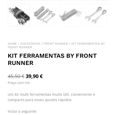
HOME
/
ACESSÓRIOS
/
FRONT RUNNER
/ KIT FERRAMENTAS BY
FRONT RUNNER
KIT FERRAMENTAS BY FRONT
RUNNER
Original
Current
45,50
€
39,90
€
Preço com IVA
price
price
was:
is:
Um kit multi ferramentas muito útil, conveniente e
45,50 €.
39,90 €.
compacto para esses ajustes rápidos.
Inclui o seguinte: