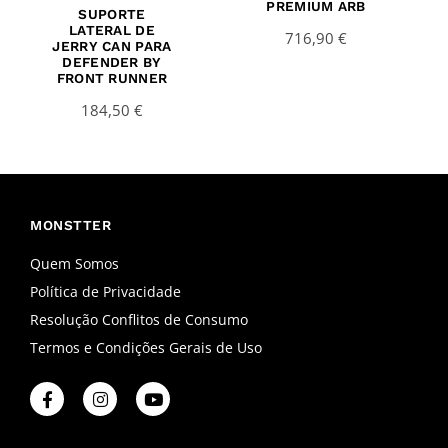
PREMIUM ARB
SUPORTE
LATERAL DE
716,90
€
JERRY CAN PARA
DEFENDER BY
FRONT RUNNER
184,50
€
MONSTTER
Quem Somos
Política de Privacidade
Resolução Conflitos de Consumo
Termos e Condições Gerais de Uso
F
I
Y
a
n
o
c
s
u
e
t
t