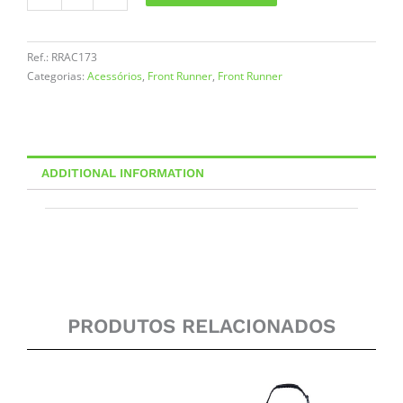
by
Front
Runner
Ref.:
RRAC173
quantity
Categorias:
Acessórios
,
Front Runner
,
Front Runner
ADDITIONAL INFORMATION
PRODUTOS RELACIONADOS