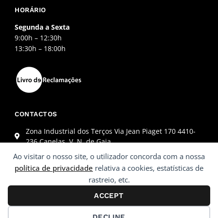
HORÁRIO
Segunda a Sexta
9:00h – 12:30h
13:30h – 18:00h
CONTACTOS
Zona Industrial dos Terços Via Jean Piaget 170 4410-
236 Canelas, V. N. de Gaia
+351 227 845 864 (Chamada para a rede fixa nacional)
Ao visitar o nosso site, o utilizador concorda com a nossa
geral@monstter.pt
política de privacidade
relativa a cookies, estatísticas de
rastreio, etc.
ACCEPT
© 2022 Monstter
DECLINE
Desenvolvido por
Ping