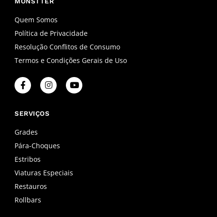
MONSTTER
Quem Somos
Política de Privacidade
Resolução Conflitos de Consumo
Termos e Condições Gerais de Uso
F
I
Y
a
n
o
c
s
u
e
t
t
b
a
u
SERVIÇOS
o
g
b
o
r
e
Grades
k
a
Pára-Choques
-
m
f
Estribos
Viaturas Especiais
Restauros
Rollbars