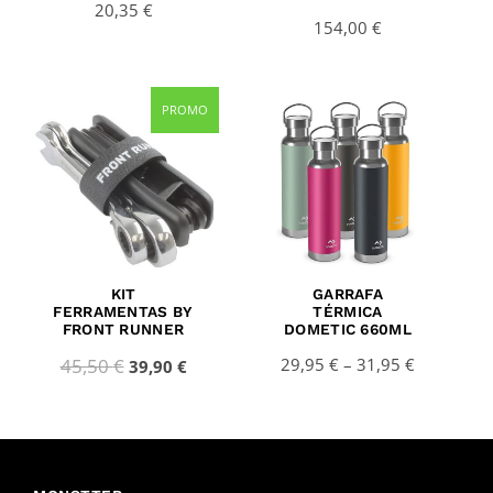
20,35
€
154,00
€
Original
Current
Price
PROMO
price
price
range:
was:
is:
29,95 €
45,50 €.
39,90 €.
through
31,95 €
KIT
GARRAFA
FERRAMENTAS BY
TÉRMICA
FRONT RUNNER
DOMETIC 660ML
45,50
€
29,95
€
–
31,95
€
39,90
€