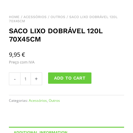
HOME
/
ACESSÓRIOS
/
OUTROS
/ SACO LIXO DOBRÁVEL 120L
70X45CM
SACO LIXO DOBRÁVEL 120L
70X45CM
9,95
€
Preço com IVA
SACO
-
+
ADD TO CART
LIXO
DOBRÁVEL
120L
70X45CM
Categorias:
Acessórios
,
Outros
quantity
ADDITIONAL INFORMATION