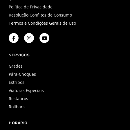
Política de Privacidade
Resolução Conflitos de Consumo
Termos e Condições Gerais de Uso
F
I
Y
a
n
o
c
s
u
e
t
t
b
a
u
SERVIÇOS
o
g
b
o
r
e
Grades
k
a
Pára-Choques
-
m
f
Estribos
Viaturas Especiais
Restauros
Rollbars
HORÁRIO