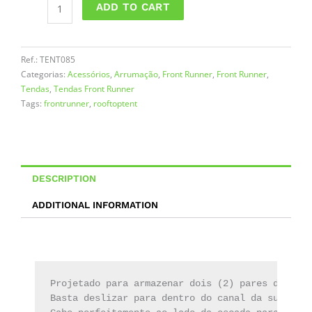
ADD TO CART
quantity
Ref.:
TENT085
Categorias:
Acessórios
,
Arrumação
,
Front Runner
,
Front Runner
,
Tendas
,
Tendas Front Runner
Tags:
frontrunner
,
rooftoptent
DESCRIPTION
ADDITIONAL INFORMATION
Projetado para armazenar dois (2) pares de sapa
Basta deslizar para dentro do canal da sua tend