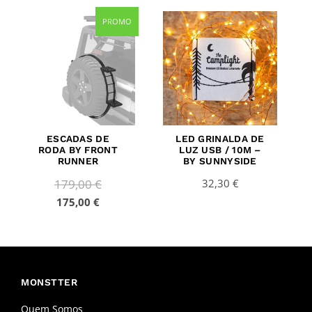
Current
Original
PROMO
price
price
is:
was:
175,00 €.
179,00 €.
ESCADAS DE
LED GRINALDA DE
RODA BY FRONT
LUZ USB / 10M –
RUNNER
BY SUNNYSIDE
179,00
€
32,30
€
175,00
€
MONSTTER
Quem Somos