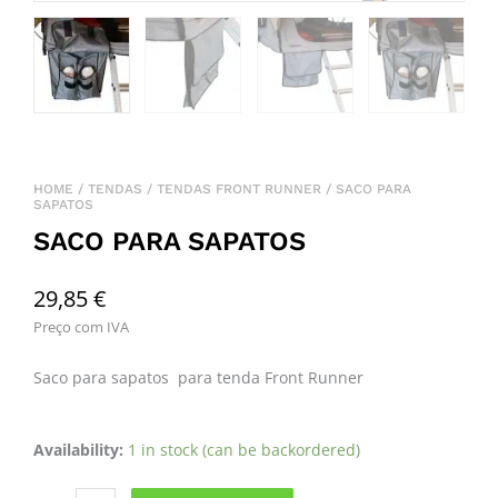
HOME
/
TENDAS
/
TENDAS FRONT RUNNER
/ SACO PARA
SAPATOS
SACO PARA SAPATOS
29,85
€
Preço com IVA
Saco para sapatos para tenda Front Runner
Saco
Availability:
1 in stock (can be backordered)
para
Sapatos