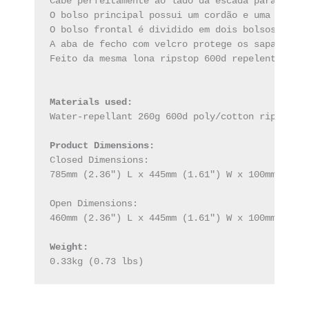
Cabe perfeitamente ao lado da escada para facil
O bolso principal possui um cordão e uma trava 
O bolso frontal é dividido em dois bolsos menor
A aba de fecho com velcro protege os sapatos da
Feito da mesma lona ripstop 600d repelente à ág
Materials used:
Water-repellant 260g 600d poly/cotton ripstop

Product Dimensions:
Closed Dimensions:

785mm (2.36") L x 445mm (1.61") W x 100mm (4.3"
Open Dimensions:

460mm (2.36") L x 445mm (1.61") W x 100mm (4.3"
Weight:
0.33kg (0.73 lbs)