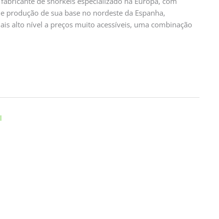
 fabricante de snorkels especializado na Europa, com
 e produção de sua base no nordeste da Espanha,
s alto nível a preços muito acessíveis, uma combinação
l