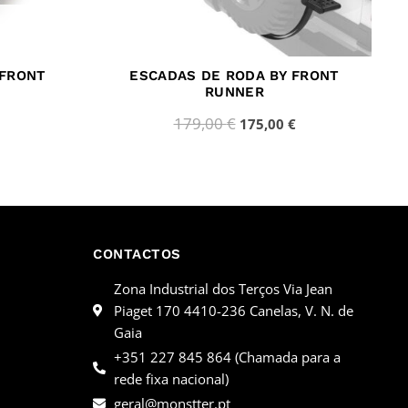
 FRONT
ESCADAS DE RODA BY FRONT
RUNNER
179,00
€
175,00
€
CONTACTOS
Zona Industrial dos Terços Via Jean
Piaget 170 4410-236 Canelas, V. N. de
Gaia
+351 227 845 864 (Chamada para a
rede fixa nacional)
geral@monstter.pt