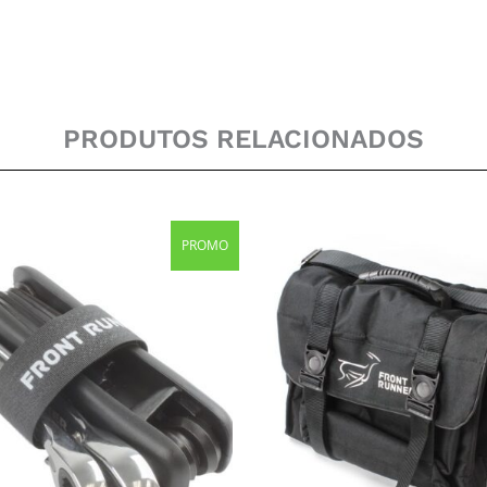
PRODUTOS RELACIONADOS
Original
Current
PROMO
price
price
was:
is:
45,50 €.
39,90 €.