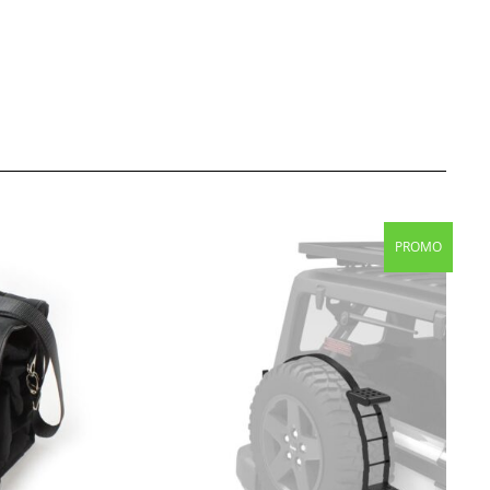
Original
Current
PROMO
price
price
was:
is:
179,00 €.
175,00 €.