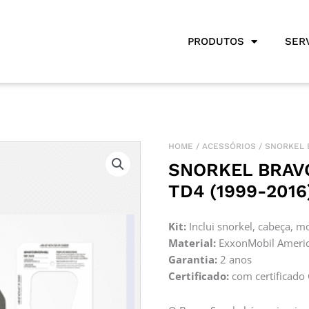
PRODUTOS
SER
HOME
/
ACESSÓRIOS
/ SNORKEL 
SNORKEL BRAV
TD4 (1999-2016
Kit:
Inclui snorkel, cabeça, m
Material:
ExxonMobil Americ
Garantia:
2 anos
Certificado:
com certificado 