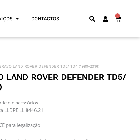
0
CART
VIÇOS
CONTACTOS
BRAVO LAND ROVER DEFENDER TD5/ TD4 (1999-2016)
O LAND ROVER DEFENDER TD5/
)
odelo e acessórios
a LLDPE LL 8446.21
CE para legalização