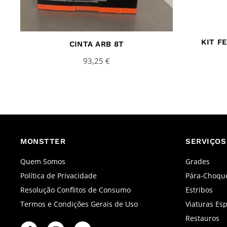
KIT F
CINTA ARB 8T
93,25
€
MONSTTER
SERVIÇOS
Quem Somos
Grades
Política de Privacidade
Pára-Choqu
Resolução Conflitos de Consumo
Estribos
Termos e Condições Gerais de Uso
Viaturas Esp
Restauros
F
I
Y