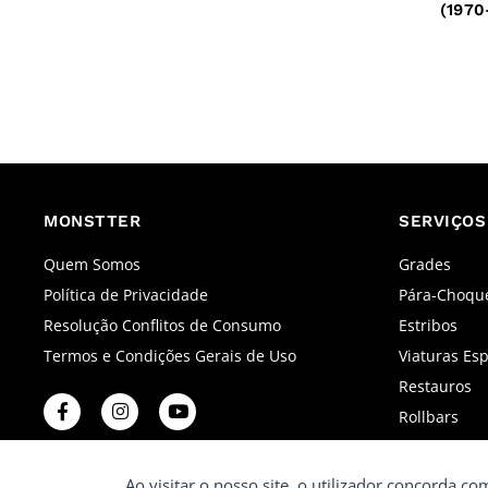
(1970
MONSTTER
SERVIÇOS
Quem Somos
Grades
Política de Privacidade
Pára-Choqu
Resolução Conflitos de Consumo
Estribos
Termos e Condições Gerais de Uso
Viaturas Esp
Restauros
F
I
Y
Rollbars
a
n
o
c
s
u
e
t
t
b
a
u
Ao visitar o nosso site, o utilizador concorda c