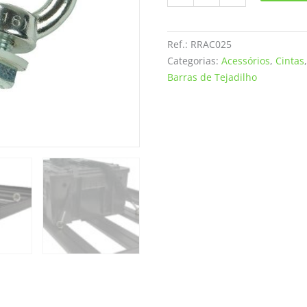
-
Aneis
Ref.:
RRAC025
de
Categorias:
Acessórios
,
Cintas
aço
Barras de Tejadilho
quantity