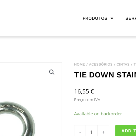
PRODUTOS
SER
HOME
/
ACESSÓRIOS
/
CINTAS
/ 
TIE DOWN STAI
16,55
€
Preço com IVA
Tie
Available on backorder
Down
Stainless
ADD 
-
+
Steel