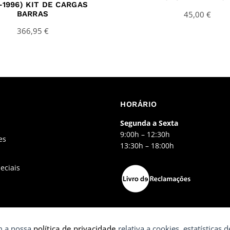
-1996) KIT DE CARGAS
BARRAS
45,00
€
366,95
€
HORÁRIO
Segunda a Sexta
9:00h – 12:30h
es
13:30h – 18:00h
eciais
om a nossa
política de privacidade
relativa a cookies, estatísticas de