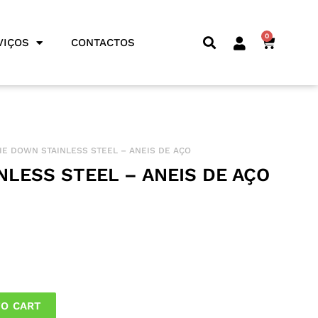
0
CART
VIÇOS
CONTACTOS
TIE DOWN STAINLESS STEEL – ANEIS DE AÇO
NLESS STEEL – ANEIS DE AÇO
TO CART