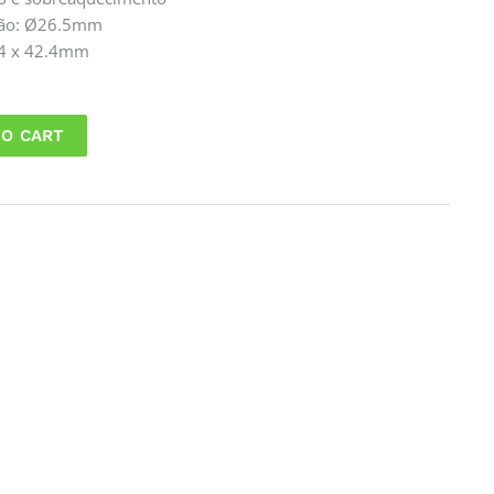
ção: Ø26.5mm
9.4 x 42.4mm
TO CART