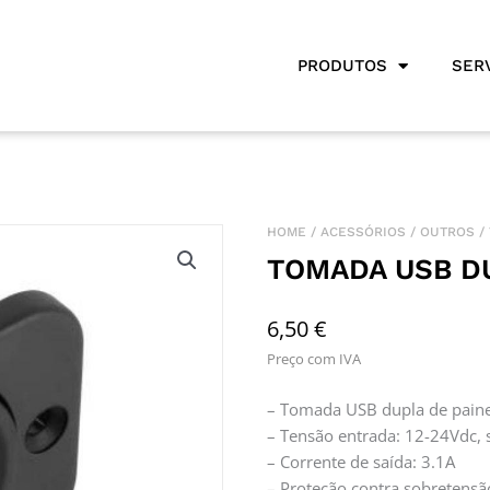
PRODUTOS
SER
HOME
/
ACESSÓRIOS
/
OUTROS
/
TOMADA USB D
6,50
€
Preço com IVA
– Tomada USB dupla de paine
– Tensão entrada: 12-24Vdc, 
– Corrente de saída: 3.1A
– Proteção contra sobretens