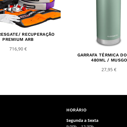
 RESGATE/ RECUPERAÇÃO
PREMIUM ARB
716,90
€
GARRAFA TÉRMICA DO
480ML / MUSG
27,95
€
HORÁRIO
Segunda a Sexta
9:00h – 12:30h