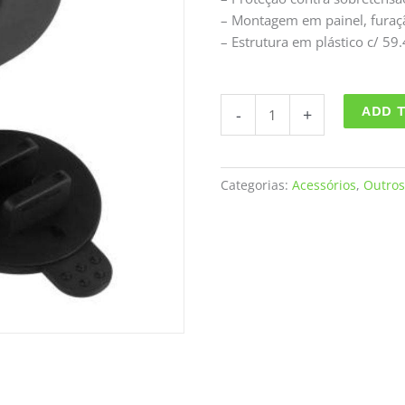
– Montagem em painel, fura
– Estrutura em plástico c/ 5
TOMADA
ADD 
-
+
USB
DUPLA
DE
Categorias:
Acessórios
,
Outros
EMBUTIR
quantity