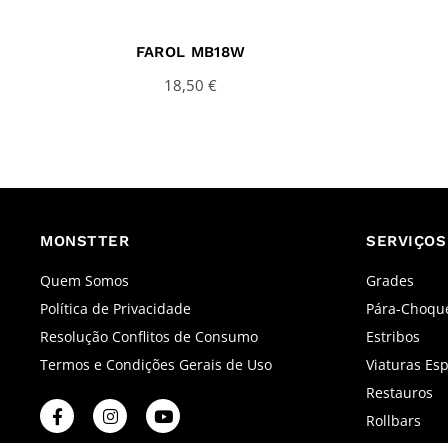
FAROL MB18W
18,50
€
MONSTTER
SERVIÇOS
Quem Somos
Grades
Política de Privacidade
Pára-Choqu
Resolução Conflitos de Consumo
Estribos
Termos e Condições Gerais de Uso
Viaturas Esp
Restauros
F
I
Y
Rollbars
a
n
o
c
s
u