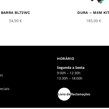
BARRA BL72WC
DURA – M4M KI
54,90
€
185,00
€
HORÁRIO
Segunda a Sexta
9:00h – 12:30h
es
13:30h – 18:00h
eciais