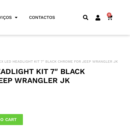
0
CART
VIÇOS
CONTACTOS
EX LED HEADLIGHT KIT 7″ BLACK CHROME FOR JEEP WRANGLER JK
ADLIGHT KIT 7″ BLACK
EEP WRANGLER JK
TO CART