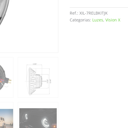
Headlight
Kit
Ref.:
XIL-7RELBKITJK
7″
Categorias:
Luzes
,
Vision X
Black
Chrome
for
Jeep
Wrangler
JK
quantity