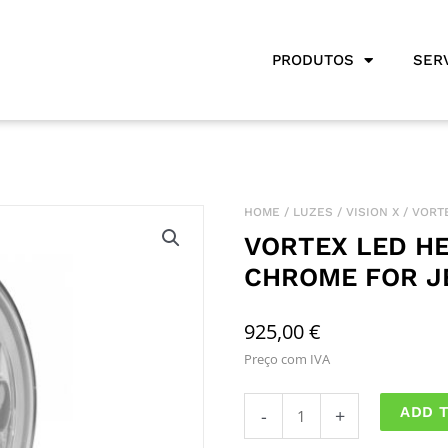
PRODUTOS
SER
HOME
/
LUZES
/
VISION X
/ VORT
VORTEX LED HE
CHROME FOR J
925,00
€
Preço com IVA
Vortex
ADD 
-
+
LED