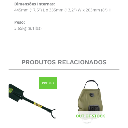
Dimensões Internas:
445mm (17,5″) L x 335mm (13,2″) W x 203mm (8″) H
Peso:
3,65kg (8.1lbs)
PRODUTOS RELACIONADOS
Original
Current
PROMO
price
price
was:
is:
51,95 €.
38,50 €.
OUT OF STOCK