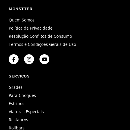
MONSTTER
Quem Somos
Política de Privacidade
Resolução Conflitos de Consumo
Termos e Condições Gerais de Uso
F
I
Y
a
n
o
c
s
u
e
t
t
b
a
u
SERVIÇOS
o
g
b
o
r
e
Grades
k
a
Pára-Choques
-
m
f
Estribos
Viaturas Especiais
Restauros
Rollbars