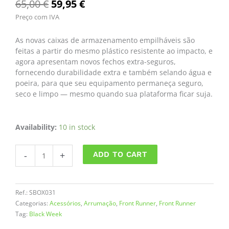
Original
Current
65,00
€
59,95
€
Preço com IVA
price
price
was:
is:
As novas caixas de armazenamento empilháveis são
65,00 €.
59,95 €.
feitas a partir do mesmo plástico resistente ao impacto, e
agora apresentam novos fechos extra-seguros,
fornecendo durabilidade extra e também selando água e
poeira, para que seu equipamento permaneça seguro,
seco e limpo — mesmo quando sua plataforma ficar suja.
Wolf
Availability:
10 in stock
Pack
PRO
-
+
ADD TO CART
quantity
Ref.:
SBOX031
Categorias:
Acessórios
,
Arrumação
,
Front Runner
,
Front Runner
Tag:
Black Week