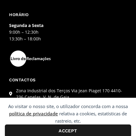
HORÁRIO
Segunda a Sexta
9:00h – 12:30h
13:30h – 18:00h
CONTACTOS
Zona Industrial dos Terços Via Jean Piaget 170 4410-
236 Canelas, V. N. de Gaia
+351 227 845 864 (Chamada para a rede fixa nacional)
Ao visitar o nosso site, o utilizador concorda com a nossa
geral@monstter.pt
política de privacidade
relativa a cookies, estatísticas de
rastreio, etc.
ACCEPT
© 2022 Monstter