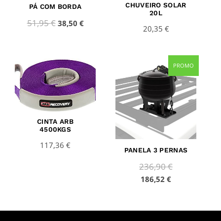
CHUVEIRO SOLAR
PÁ COM BORDA
20L
51,95
€
38,50
€
20,35
€
Current
Original
PROMO
price
price
is:
was:
186,52 €.
236,90 €.
CINTA ARB
4500KGS
117,36
€
PANELA 3 PERNAS
236,90
€
186,52
€