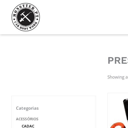
Skip
to
content
PRE
Showing al
Categorias
ACESSÓRIOS
CADAC