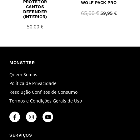
PROTETOR
WOLF PACK PRO
CANTOS
DEFENDER
65,00
€
59,95
€
(INTERIOR)
50,00
€
MONSTTER
Quem Somos
Política de Privacidade
Resolução Conflitos de Consumo
Termos e Condições Gerais de Uso
F
I
Y
a
n
o
c
s
u
e
t
t
b
a
u
SERVIÇOS