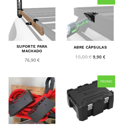
price
price
was:
is:
15,00 €.
9,90 €.
SUPORTE PARA
ABRE CÁPSULAS
MACHADO
15,00
€
9,90
€
76,90
€
Original
Current
PROMO
price
price
was:
is:
65,00 €.
59,95 €.