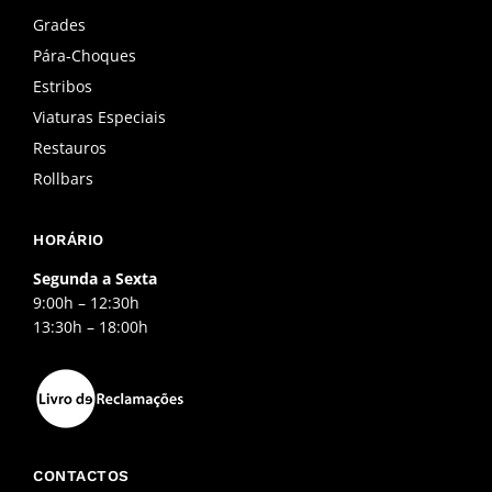
o
g
b
o
r
e
Grades
k
a
Pára-Choques
-
m
f
Estribos
Viaturas Especiais
Restauros
Rollbars
HORÁRIO
Segunda a Sexta
9:00h – 12:30h
13:30h – 18:00h
CONTACTOS