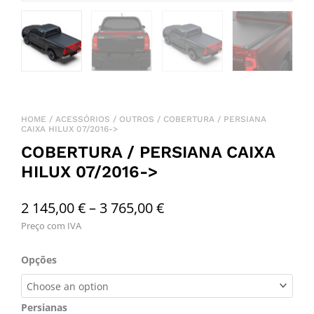
HOME
/
ACESSÓRIOS
/
OUTROS
/ COBERTURA / PERSIANA
CAIXA HILUX 07/2016->
COBERTURA / PERSIANA CAIXA
HILUX 07/2016->
Price
2 145,00
€
–
3 765,00
€
Preço com IVA
range:
2
Cobertura
Opções
/
145,00 €
persiana
through
Caixa
Persianas