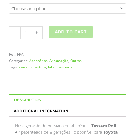
Hilux
3
07/2016-
765,00 €
>
quantity
-
+
ADD TO CART
Ref.:
N/A
Categorias:
Acessórios
,
Arrumação
,
Outros
Tags:
caixa
,
cobertura
,
hilux
,
persiana
DESCRIPTION
ADDITIONAL INFORMATION
Nova geração de persiana de alumínio ”
Tessera Roll
+
” patenteada de 8 gerações , disponível para
Toyota