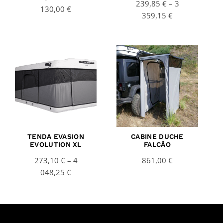
239,85
€
–
3
130,00
€
359,15
€
Price
range:
273,10 €
through
4
048,25 €
TENDA EVASION
CABINE DUCHE
EVOLUTION XL
FALCÃO
273,10
€
–
4
861,00
€
048,25
€