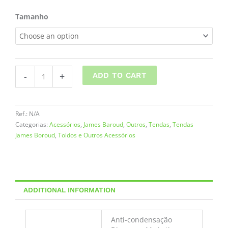
Colchão
Tamanho
anti-
condensação
quantity
-
+
ADD TO CART
Ref.:
N/A
Categorias:
Acessórios
,
James Baroud
,
Outros
,
Tendas
,
Tendas
James Boroud
,
Toldos e Outros Acessórios
ADDITIONAL INFORMATION
Anti-condensação