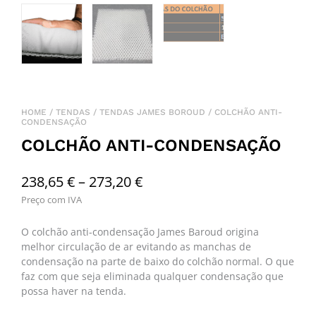
HOME
/
TENDAS
/
TENDAS JAMES BOROUD
/ COLCHÃO ANTI-
CONDENSAÇÃO
COLCHÃO ANTI-CONDENSAÇÃO
Price
238,65
€
–
273,20
€
Preço com IVA
range:
238,65 €
O colchão anti-condensação James Baroud origina
through
melhor circulação de ar evitando as manchas de
condensação na parte de baixo do colchão normal. O que
273,20 €
faz com que seja eliminada qualquer condensação que
possa haver na tenda.