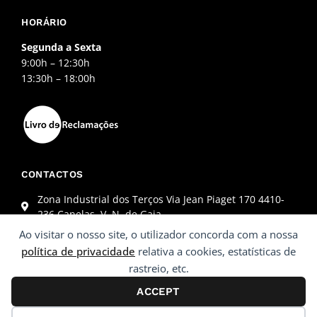
HORÁRIO
Segunda a Sexta
9:00h – 12:30h
13:30h – 18:00h
CONTACTOS
Zona Industrial dos Terços Via Jean Piaget 170 4410-
236 Canelas, V. N. de Gaia
+351 227 845 864 (Chamada para a rede fixa nacional)
Ao visitar o nosso site, o utilizador concorda com a nossa
geral@monstter.pt
política de privacidade
relativa a cookies, estatísticas de
rastreio, etc.
ACCEPT
© 2022 Monstter