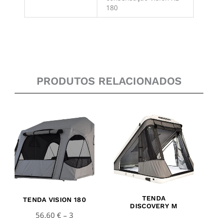
180
PRODUTOS RELACIONADOS
Price
Price
range:
range:
56,60 €
239,85 €
through
through
3
3
130,00 €
359,15 €
TENDA
TENDA VISION 180
DISCOVERY M
56,60
€
–
3