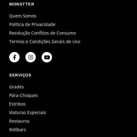
MONSTTER
Quem Somos
Política de Privacidade
Resolução Conflitos de Consumo
Termos e Condições Gerais de Uso
F
I
Y
a
n
o
c
s
u
e
t
t
b
a
u
SERVIÇOS
o
g
b
o
r
e
Grades
k
a
Pára-Choques
-
m
f
Estribos
Viaturas Especiais
Restauros
Rollbars