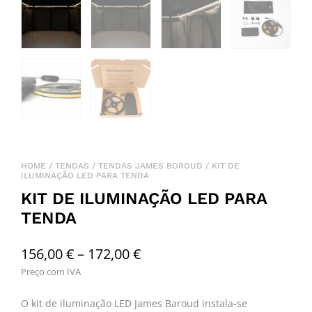
HOME
/
TENDAS
/
TENDAS JAMES BOROUD
/ KIT DE
ILUMINAÇÃO LED PARA TENDA
KIT DE ILUMINAÇÃO LED PARA
TENDA
Price
156,00
€
–
172,00
€
Preço com IVA
range:
156,00 €
O kit de iluminação LED James Baroud instala-se