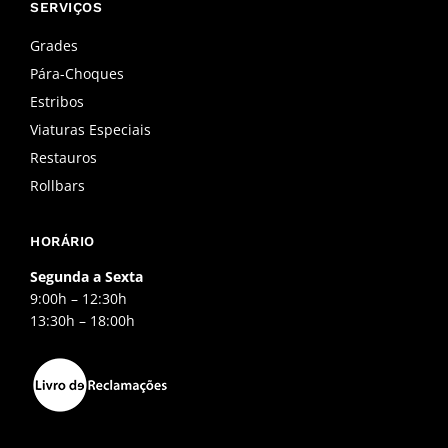
b
a
u
SERVIÇOS
o
g
b
o
r
e
Grades
k
a
Pára-Choques
-
m
f
Estribos
Viaturas Especiais
Restauros
Rollbars
HORÁRIO
Segunda a Sexta
9:00h – 12:30h
13:30h – 18:00h