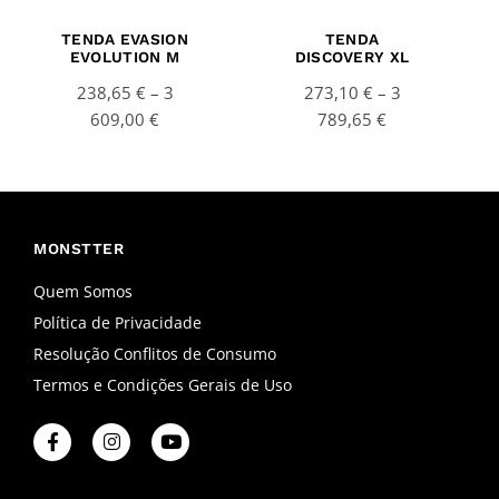
TENDA EVASION
TENDA
EVOLUTION M
DISCOVERY XL
238,65
€
–
3
273,10
€
–
3
609,00
€
789,65
€
MONSTTER
Quem Somos
Política de Privacidade
Resolução Conflitos de Consumo
Termos e Condições Gerais de Uso
F
I
Y
a
n
o
c
s
u
e
t
t