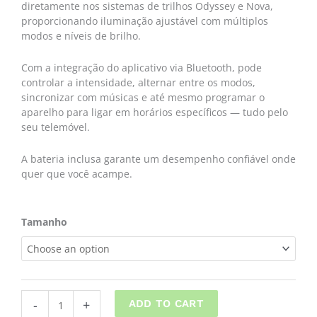
through
diretamente nos sistemas de trilhos Odyssey e Nova,
proporcionando iluminação ajustável com múltiplos
172,00 €
modos e níveis de brilho.
Com a integração do aplicativo via Bluetooth, pode
controlar a intensidade, alternar entre os modos,
sincronizar com músicas e até mesmo programar o
aparelho para ligar em horários específicos — tudo pelo
seu telemóvel.
A bateria inclusa garante um desempenho confiável onde
quer que você acampe.
KIT
Tamanho
de
Iluminação
LED
para
tenda
-
+
ADD TO CART
quantity