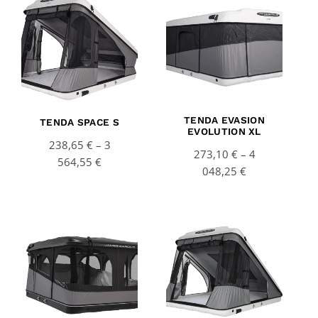
range:
range:
238,65 €
273,10 €
through
through
3
4
564,55 €
048,25 €
TENDA EVASION
TENDA SPACE S
EVOLUTION XL
238,65
€
–
3
273,10
€
–
4
564,55
€
048,25
€
Price
Price
range:
range:
238,65 €
273,10 €
through
through
3
3
609,00 €
789,65 €