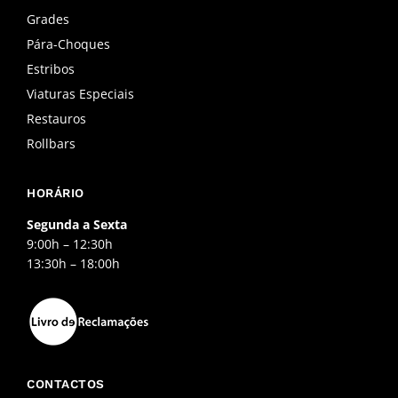
o
g
b
o
r
e
Grades
k
a
Pára-Choques
-
m
f
Estribos
Viaturas Especiais
Restauros
Rollbars
HORÁRIO
Segunda a Sexta
9:00h – 12:30h
13:30h – 18:00h
CONTACTOS