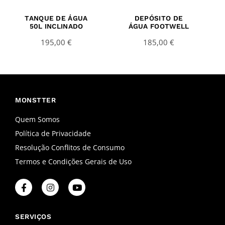
TANQUE DE ÁGUA
DEPÓSITO DE
50L INCLINADO
ÁGUA FOOTWELL
195,00
€
185,00
€
MONSTTER
Quem Somos
Política de Privacidade
Resolução Conflitos de Consumo
Termos e Condições Gerais de Uso
F
I
Y
a
n
o
c
s
u
e
t
t
b
a
u
SERVIÇOS