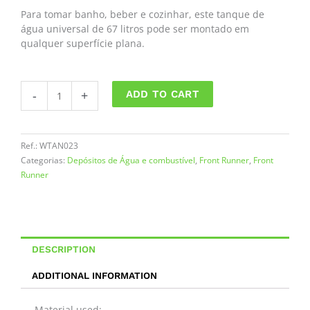
Para tomar banho, beber e cozinhar, este tanque de
água universal de 67 litros pode ser montado em
qualquer superfície plana.
Tanque
-
+
ADD TO CART
Água
67L
Front
Runner
Ref.:
WTAN023
quantity
Categorias:
Depósitos de Água e combustível
,
Front Runner
,
Front
Runner
DESCRIPTION
ADDITIONAL INFORMATION
Material used: