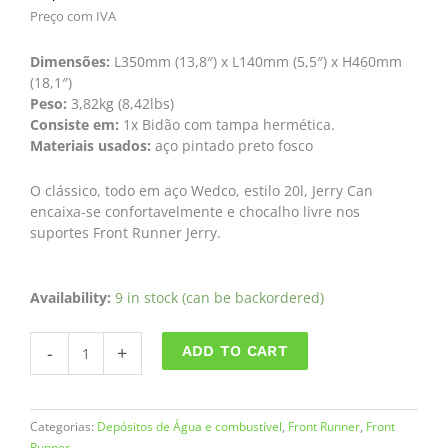
Preço com IVA
Dimensões:
L350mm (13,8″) x L140mm (5,5″) x H460mm
(18,1″)
Peso:
3,82kg (8,42lbs)
Consiste em:
1x Bidão com tampa hermética.
Materiais usados:
aço pintado preto fosco
O clássico, todo em aço Wedco, estilo 20l, Jerry Can
encaixa-se confortavelmente e chocalho livre nos
suportes Front Runner Jerry.
Jerry
Availability:
9 in stock (can be backordered)
Can
de
-
+
ADD TO CART
20L
–
Acabamento
em
Categorias:
Depósitos de Água e combustível
,
Front Runner
,
Front
Aço
Runner