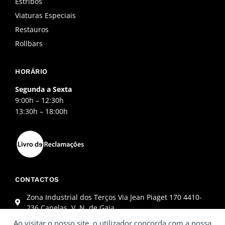
Estribos
Viaturas Especiais
Restauros
Rollbars
HORÁRIO
Segunda a Sexta
9:00h – 12:30h
13:30h – 18:00h
CONTACTOS
Zona Industrial dos Terços Via Jean Piaget 170 4410-
236 Canelas, V. N. de Gaia
+351 227 845 864 (Chamada para a rede fixa nacional)
Ao visitar o nosso site, o utilizador concorda com a nossa