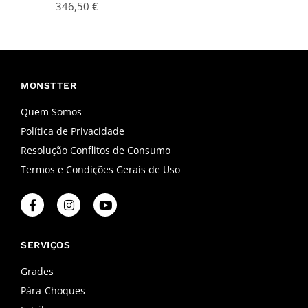
346,50
€
MONSTTER
Quem Somos
Política de Privacidade
Resolução Conflitos de Consumo
Termos e Condições Gerais de Uso
F
I
Y
a
n
o
c
s
u
e
t
t
b
a
u
SERVIÇOS
o
g
b
o
r
e
Grades
k
a
Pára-Choques
-
m
f