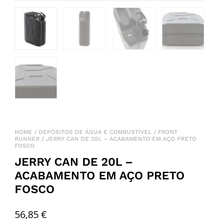
HOME
/
DEPÓSITOS DE ÁGUA E COMBUSTÍVEL
/
FRONT
RUNNER
/ JERRY CAN DE 20L – ACABAMENTO EM AÇO PRETO
FOSCO
JERRY CAN DE 20L –
ACABAMENTO EM AÇO PRETO
FOSCO
56,85
€