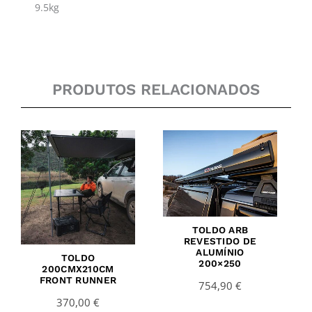
9.5kg
PRODUTOS RELACIONADOS
TOLDO ARB
REVESTIDO DE
ALUMÍNIO
TOLDO
200×250
200CMX210CM
FRONT RUNNER
754,90
€
370,00
€