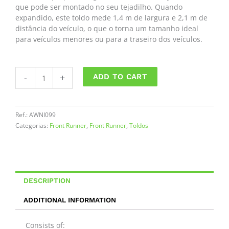
que pode ser montado no seu tejadilho. Quando
expandido, este toldo mede 1,4 m de largura e 2,1 m de
distância do veículo, o que o torna um tamanho ideal
para veículos menores ou para a traseiro dos veículos.
Toldo
-
+
ADD TO CART
Preto
Front
Runner
quantity
Ref.:
AWNI099
Categorias:
Front Runner
,
Front Runner
,
Toldos
DESCRIPTION
ADDITIONAL INFORMATION
Consists of: