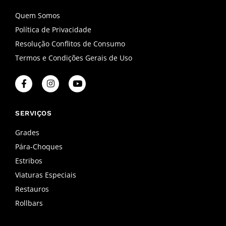
Quem Somos
Política de Privacidade
Resolução Conflitos de Consumo
Termos e Condições Gerais de Uso
F
I
Y
a
n
o
c
s
u
e
t
t
b
a
u
SERVIÇOS
o
g
b
o
r
e
Grades
k
a
Pára-Choques
-
m
f
Estribos
Viaturas Especiais
Restauros
Rollbars