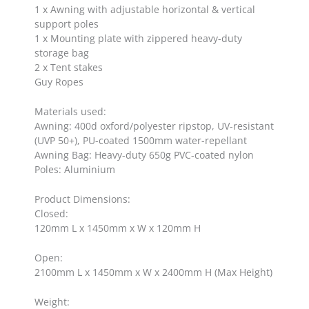
1 x Awning with adjustable horizontal & vertical
support poles
1 x Mounting plate with zippered heavy-duty
storage bag
2 x Tent stakes
Guy Ropes
Materials used:
Awning: 400d oxford/polyester ripstop, UV-resistant
(UVP 50+), PU-coated 1500mm water-repellant
Awning Bag: Heavy-duty 650g PVC-coated nylon
Poles: Aluminium
Product Dimensions:
Closed:
120mm L x 1450mm x W x 120mm H
Open:
2100mm L x 1450mm x W x 2400mm H (Max Height)
Weight: