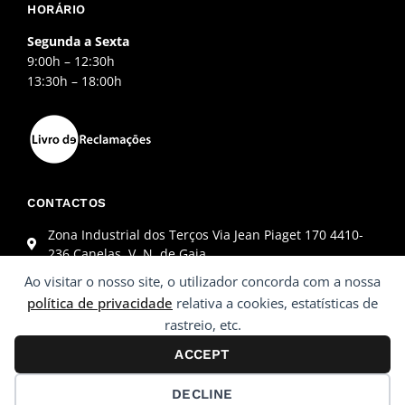
HORÁRIO
Segunda a Sexta
9:00h – 12:30h
13:30h – 18:00h
CONTACTOS
Zona Industrial dos Terços Via Jean Piaget 170 4410-
236 Canelas, V. N. de Gaia
+351 227 845 864 (Chamada para a rede fixa nacional)
Ao visitar o nosso site, o utilizador concorda com a nossa
geral@monstter.pt
política de privacidade
relativa a cookies, estatísticas de
rastreio, etc.
ACCEPT
© 2022 Monstter
DECLINE
Desenvolvido por
Ping